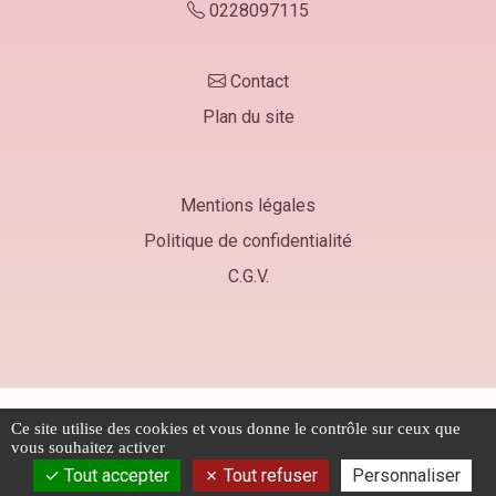
0228097115
Contact
Plan du site
Mentions légales
Politique de confidentialité
C.G.V.
© 2026 AERIALGROUP - Tous droits réservés
Ce site utilise des cookies et vous donne le contrôle sur ceux que
Les photos sont des propriétés intellectuelles, toute
vous souhaitez activer
reproduction est interdite.
Tout accepter
Tout refuser
Personnaliser