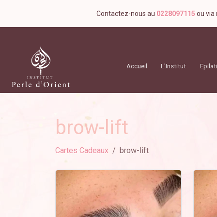
Panneau de gestion des cookies
Bandeau de navigation e-comm
Contactez-nous au
0228097115
ou via
Accueil
L'Institut
Epilat
brow-lift
Cartes Cadeaux
brow-lift